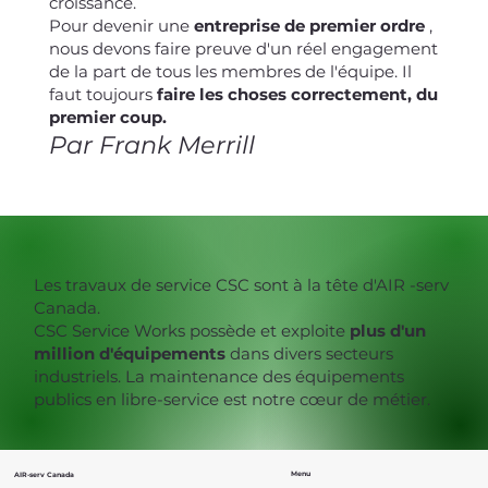
croissance.
Pour devenir une
entreprise de premier ordre
,
nous devons faire preuve d'un réel engagement
de la part de tous les membres de l'équipe. Il
faut toujours
faire les choses correctement, du
premier coup.
Par Frank Merrill
Les travaux de service CSC sont à la tête d'AIR -serv
Canada.
CSC Service Works possède et exploite
plus d'un
million d'équipements
dans divers secteurs
industriels. La maintenance des équipements
publics en libre-service est notre cœur de métier.
Menu
AIR-serv Canada